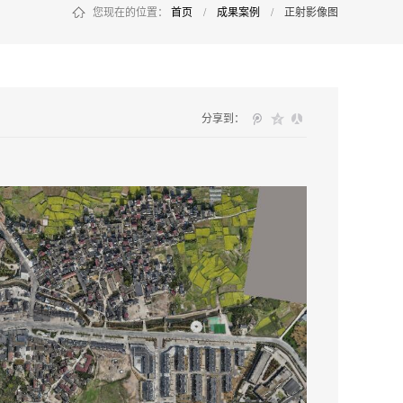
您现在的位置：
首页
/
成果案例
/
正射影像图
分享到：