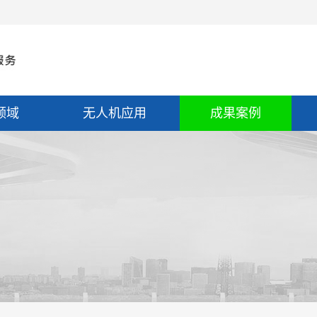
领域
无人机应用
成果案例