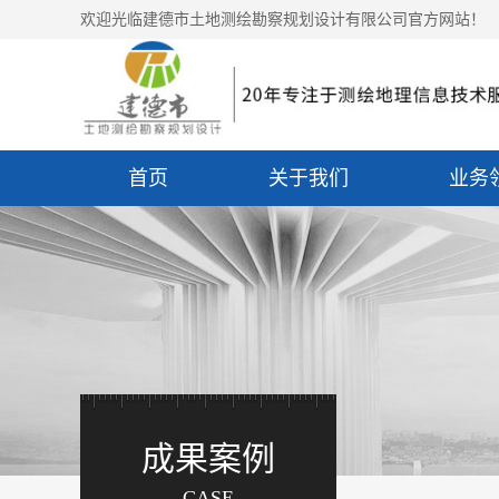
欢迎光临建德市土地测绘勘察规划设计有限公司官方网站！
首页
关于我们
业务
成果案例
CASE