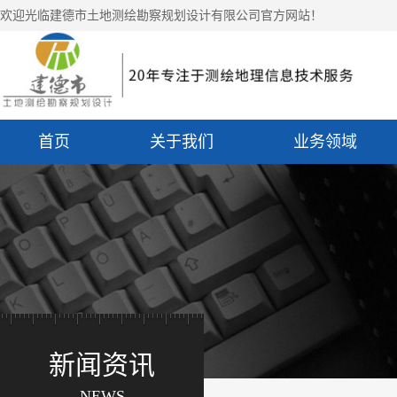
欢迎光临建德市土地测绘勘察规划设计有限公司官方网站！
首页
关于我们
业务领域
新闻资讯
NEWS