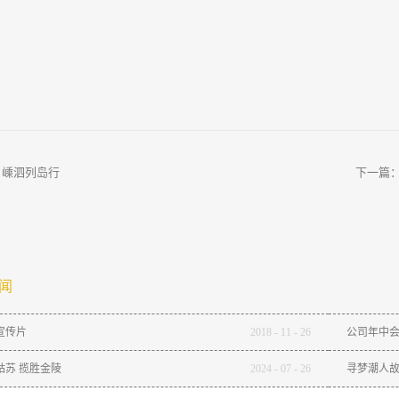
：
嵊泗列岛行
下一篇
闻
宣传片
2018
-
11
-
26
公司年中
姑苏 揽胜金陵
2024
-
07
-
26
寻梦潮人故