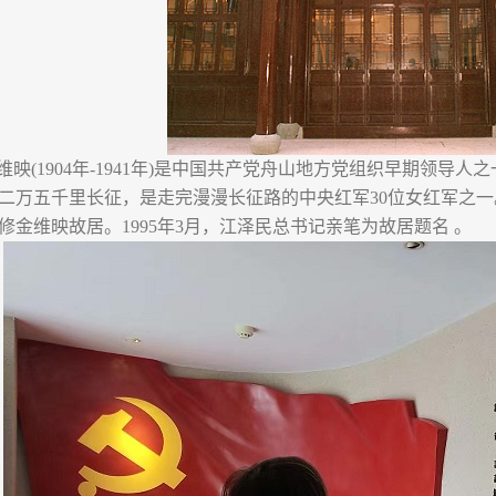
维映(1904年-1941年)是中国共产党舟山地方党组织早期领导
二万五千里长征，是走完漫漫长征路的中央红军30位女红军之一
修金维映故居。1995年3月，江泽民总书记亲笔为故居题名 。