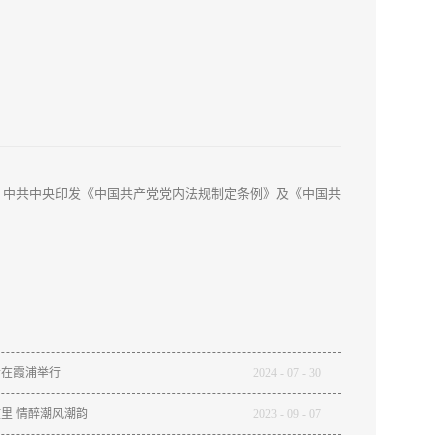
：
中共中央印发《中国共产党党内法规制定条例》及《中国共
产党党内法规和规范性文件备案
会在霞浦举行
2024
-
07
-
30
里 情醉潮风潮韵
2023
-
09
-
07