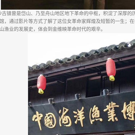
镇曾是岱山、乃至舟山地区地下革命的中枢，积淀了深厚的历
馆，通过影片等方式了解了这位女革命家辉煌及短暂的一生；在
山渔业的发展史，体会到金维映革命时代的艰辛。