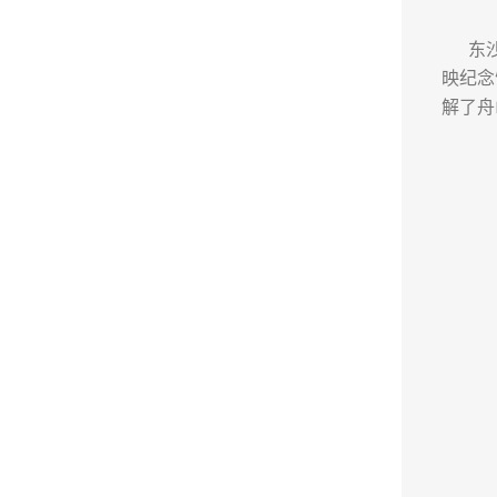
东沙古
映纪念
解了舟