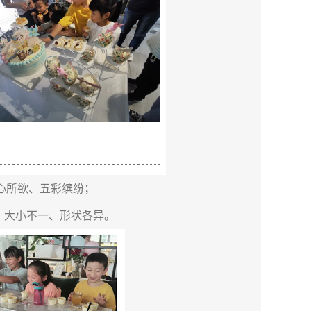
心所欲、五彩缤纷；
，大小不一、形状各异。