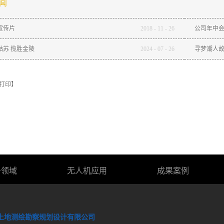
闻
宣传片
2018
-
11
-
26
公司年中
姑苏 揽胜金陵
2024
-
07
-
26
寻梦潮人故
打印】
务领域
无人机应用
成果案例
土地测绘勘察规划设计有限公司