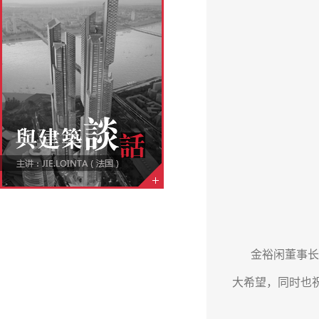
金裕闲董事长
大希望，同时也