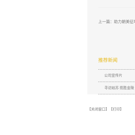
上一篇：
助力朝美征
推荐新闻
公司宣传片
寻访姑苏 揽胜金陵
【关闭窗口】
【打印】