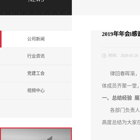
2019年年会l感谢
公司新闻
时间：
2020-01-20
行业资讯
党建工会
律回春晖渐，
体成员齐聚一堂
视频中心
一、
总结经验 
各部门负责人
高度总结为大家