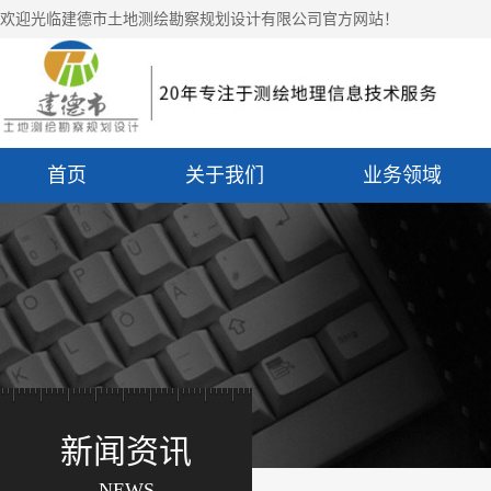
欢迎光临建德市土地测绘勘察规划设计有限公司官方网站！
首页
关于我们
业务领域
新闻资讯
NEWS