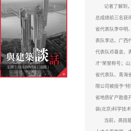
记者了解到，
总成绩前三名获
省代表队李中明
表队李达、广西
代表队邓喜金、
才”荣誉称号；
省代表队、青海
限公司被授予“特
省地质矿产勘查
装(北京)科学技
当前，高技能