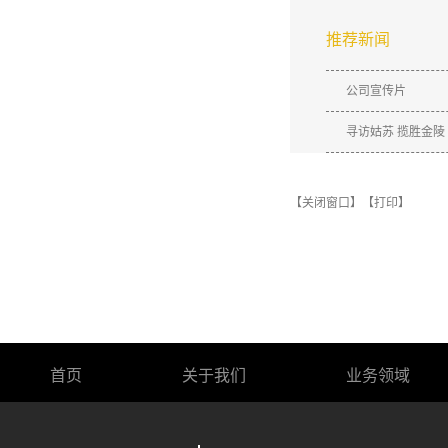
推荐新闻
公司宣传片
寻访姑苏 揽胜金陵
【关闭窗口】
【打印】
首页
关于我们
业务领域