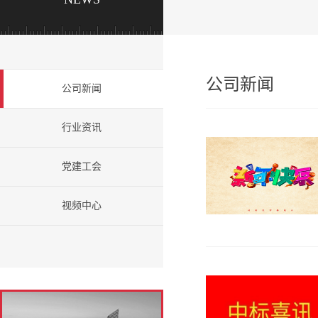
公司新闻
公司新闻
行业资讯
党建工会
视频中心