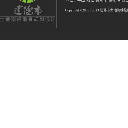
地址：中国 浙江 杭州 建德市 新安
Copyright ©2005 - 2013 建德市土