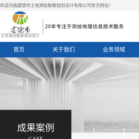
欢迎光临建德市土地测绘勘察规划设计有限公司官方网站！
首页
关于我们
业务领域
成果案例
CASE